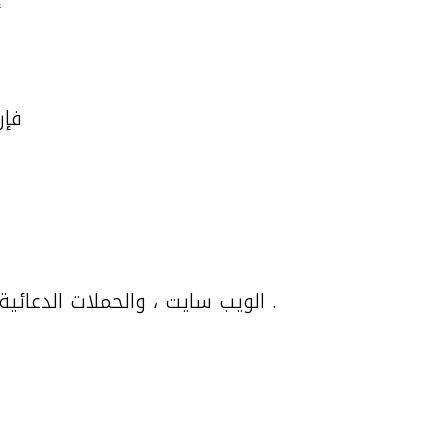
فإن
الويب سايت ، والحملات الدعائية ، والحملات الانتخابية ، بالإضافة إلى إنشاء وتنظيم المعارض وإدارة إعلانات الأوت دوور .