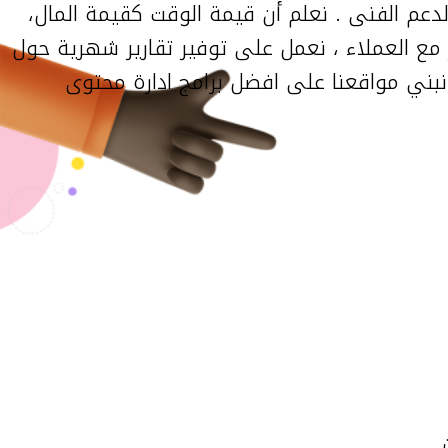
عم الفنى . نعلم أن قيمة الوقت كقيمة المال،
رار مع العملاء ، نعمل على توفير تقارير شهرية حول
نبني مواقعنا على افضل برامج ادارة محتوى